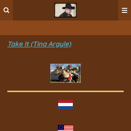
Ga
direct
naar
de
hoofdinhoud
Take It (Tina Argyle)