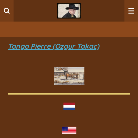
Ga
direct
naar
de
hoofdinhoud
Tango Pierre (Ozgur Takac)