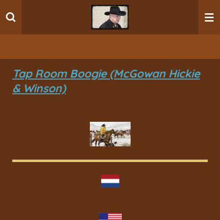
Ga
direct
naar
de
hoofdinhoud
Tap Room Boogie (McGowan Hickie
& Winson)