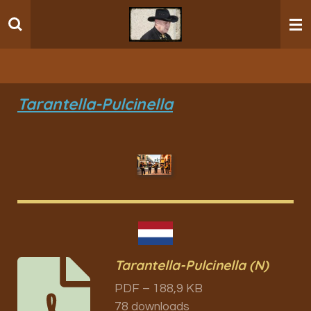
Ga
direct
naar
de
hoofdinhoud
Tarantella-Pulcinella
Tarantella-Pulcinella (N)
PDF – 188,9 KB
78 downloads