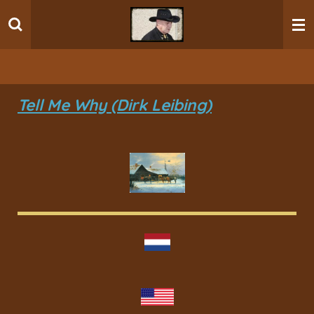
Ga
direct
naar
de
hoofdinhoud
Tell Me Why (Dirk Leibing)