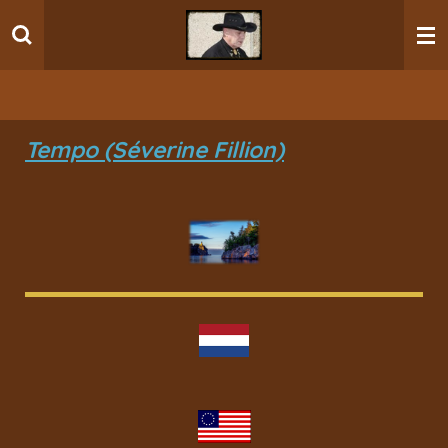
Ga
direct
naar
de
hoofdinhoud
Tempo (Séverine Fillion)