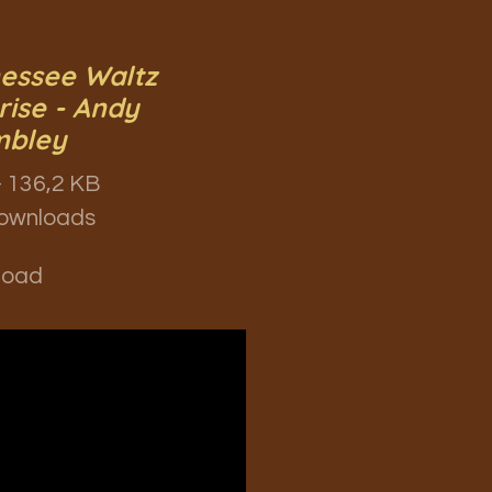
essee Waltz
rise - Andy
mbley
 136,2 KB
ownloads
load