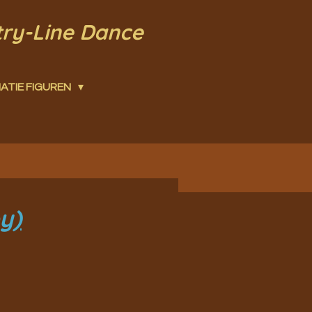
try-Line Dance
ATIE FIGUREN
y)