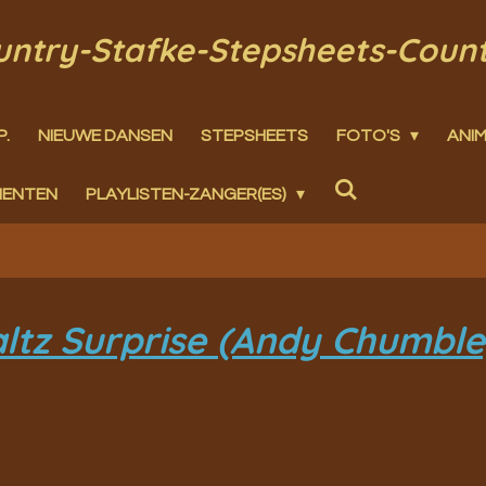
ountry-Stafke-Stepsheets-Coun
P.
NIEUWE DANSEN
STEPSHEETS
FOTO'S
ANIM
MENTEN
PLAYLISTEN-ZANGER(ES)
ltz Surprise (Andy Chumble