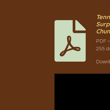
Tenn
Surp
Chu
PDF –
255 d
Down