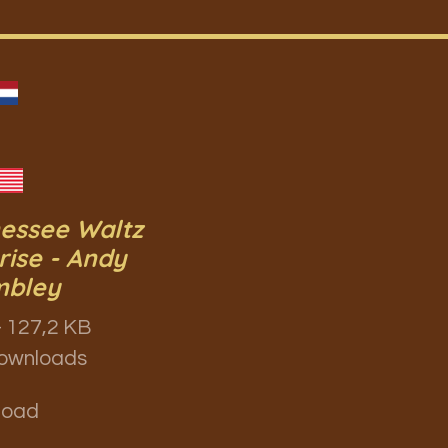
essee Waltz
rise - Andy
mbley
 127,2 KB
ownloads
load