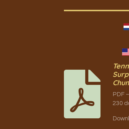
Tenn
Surp
Chu
PDF –
230 d
Down