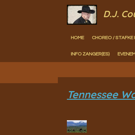
Ga
D.J. C
direct
naar
HOME
CHOREO / STAFKE 
de
hoofdinhoud
INFO ZANGER(ES)
EVENE
Tennessee Wa