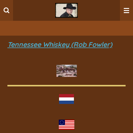
Ga
direct
naar
de
hoofdinhoud
Tennessee Whiskey (Rob Fowler)