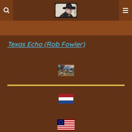
Ga
direct
naar
de
hoofdinhoud
Texas Echo (Rob Fowler)