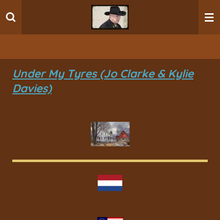
Ga
direct
naar
de
hoofdinhoud
Under My Tyres (Jo Clarke & Kylie
Davies)