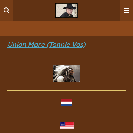
Ga
direct
naar
de
hoofdinhoud
Union Mare (Tonnie Vos)