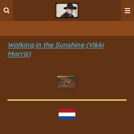
Ga
direct
naar
de
hoofdinhoud
Walking in the Sunshine (Vikki
Morris)