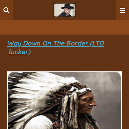
Ga
direct
naar
de
hoofdinhoud
Way Down On The Border (LTD
Tucker)