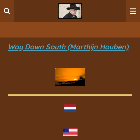
Ga
direct
naar
de
hoofdinhoud
Way Down South (Marthijn Houben)