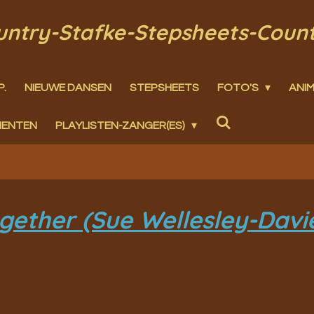
ountry-Stafke-Stepsheets-Coun
P.
NIEUWE DANSEN
STEPSHEETS
FOTO'S
ANIM
MENTEN
PLAYLISTEN-ZANGER(ES)
gether (Sue Wellesley-Davi