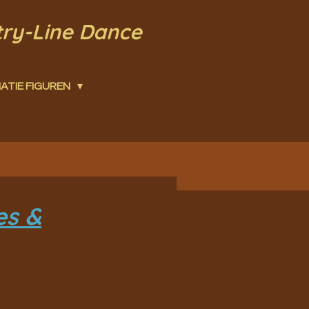
try-Line Dance
ATIE FIGUREN
es &