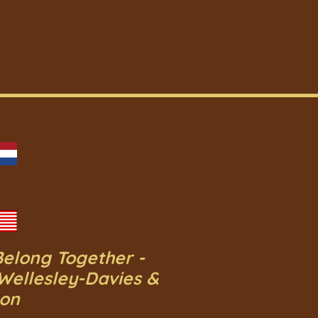
elong Together -
Wellesley-Davies &
ton