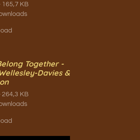
 165,7 KB
ownloads
load
elong Together -
Wellesley-Davies &
ton
 264,3 KB
ownloads
load