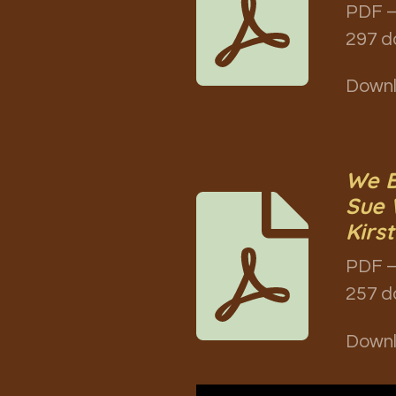
PDF –
297 d
Down
We B
Sue 
Kirs
PDF –
257 d
Down