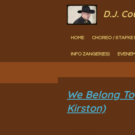
Ga
D.J. C
direct
naar
HOME
CHOREO / STAFKE 
de
hoofdinhoud
INFO ZANGER(ES)
EVENE
We Belong To
Kirston)