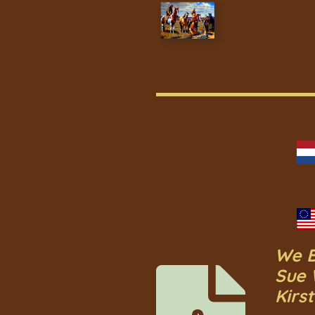
We B
Sue 
Kirs