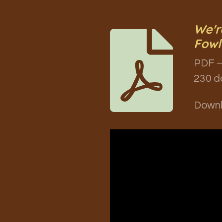
We'r
Fowl
PDF –
230 d
Down