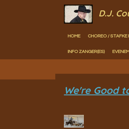
Ga
D.J. C
direct
naar
HOME
CHOREO / STAFKE 
de
hoofdinhoud
INFO ZANGER(ES)
EVENE
We're Good t