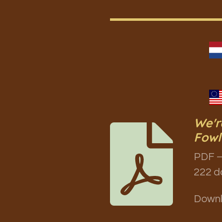
We'r
Fowl
PDF –
222 d
Down