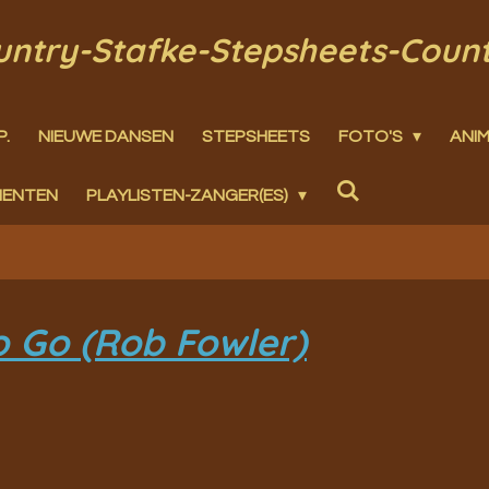
ountry-Stafke-Stepsheets-Coun
P.
NIEUWE DANSEN
STEPSHEETS
FOTO'S
ANIM
MENTEN
PLAYLISTEN-ZANGER(ES)
o Go (Rob Fowler)