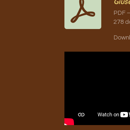
Gius
PDF –
278 d
Down