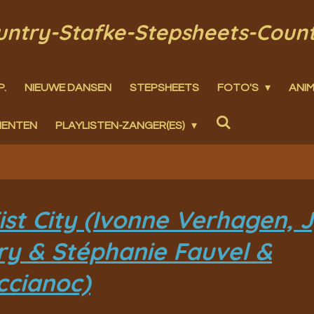
ountry-Stafke-Stepsheets-Coun
P.
NIEUWE DANSEN
STEPSHEETS
FOTO'S
ANIM
MENTEN
PLAYLISTEN-ZANGER(ES)
st City (Ivonne Verhagen, 
rry & Stéphanie Fauvel &
ccianoc)