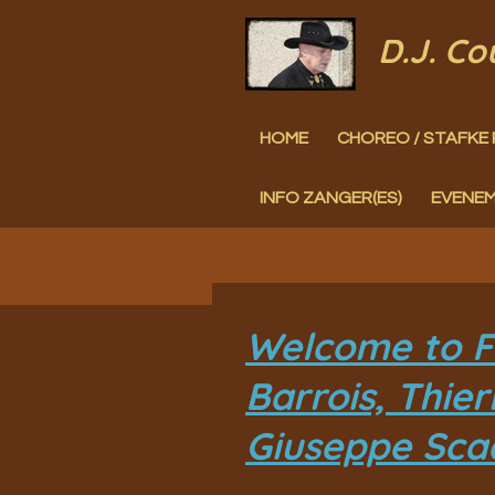
Ga
D.J. C
direct
naar
HOME
CHOREO / STAFKE 
de
hoofdinhoud
INFO ZANGER(ES)
EVENE
Welcome to Fi
Barrois, Thie
Giuseppe Sca