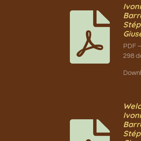
Ivon
Barr
Stép
Gius
PDF –
298 d
Down
Welc
Ivon
Barr
Stép