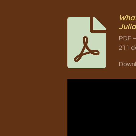
What
Juli
PDF –
211 d
Down