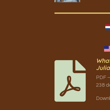
What
Juli
PDF –
238 d
Down