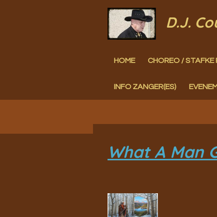
Ga
D.J. C
direct
naar
HOME
CHOREO / STAFKE 
de
hoofdinhoud
INFO ZANGER(ES)
EVENE
What A Man Go