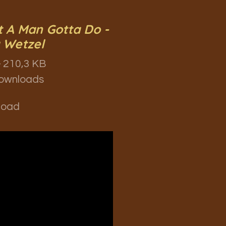
 A Man Gotta Do -
a Wetzel
 210,3 KB
ownloads
load