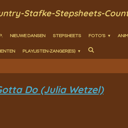
ountry-Stafke-Stepsheets-Coun
P.
NIEUWE DANSEN
STEPSHEETS
FOTO'S
ANIM
MENTEN
PLAYLISTEN-ZANGER(ES)
tta Do (Julia Wetzel)