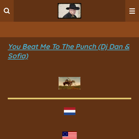
Ga
direct
naar
de
hoofdinhoud
You Beat Me To The Punch (Dj Dan &
Sofia)