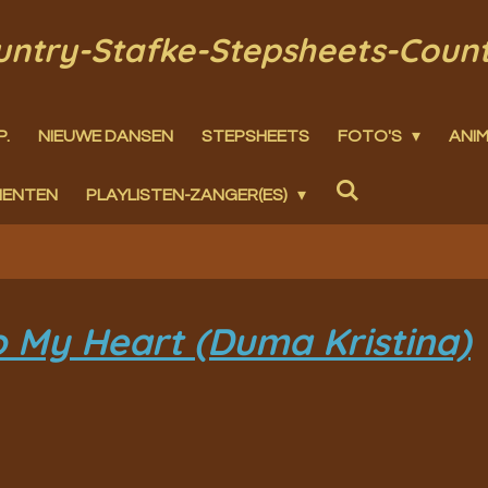
ountry-Stafke-Stepsheets-Coun
P.
NIEUWE DANSEN
STEPSHEETS
FOTO'S
ANIM
MENTEN
PLAYLISTEN-ZANGER(ES)
 My Heart (Duma Kristina)