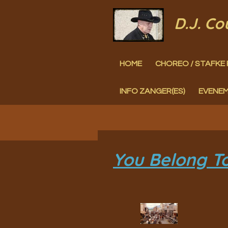
Ga
D.J. C
direct
naar
HOME
CHOREO / STAFKE 
de
hoofdinhoud
INFO ZANGER(ES)
EVENE
You Belong To