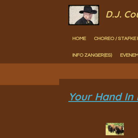
Ga
D.J. C
direct
naar
HOME
CHOREO / STAFKE 
de
hoofdinhoud
INFO ZANGER(ES)
EVENE
Your Hand In 