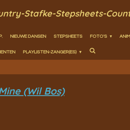
ountry-Stafke-Stepsheets-Coun
P.
NIEUWE DANSEN
STEPSHEETS
FOTO'S
ANIM
MENTEN
PLAYLISTEN-ZANGER(ES)
Mine (Wil Bos)