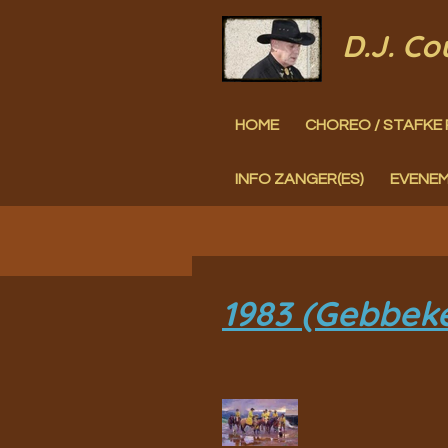
Ga
D.J. C
direct
naar
HOME
CHOREO / STAFKE 
de
hoofdinhoud
INFO ZANGER(ES)
EVENE
1983 (Gebbeke