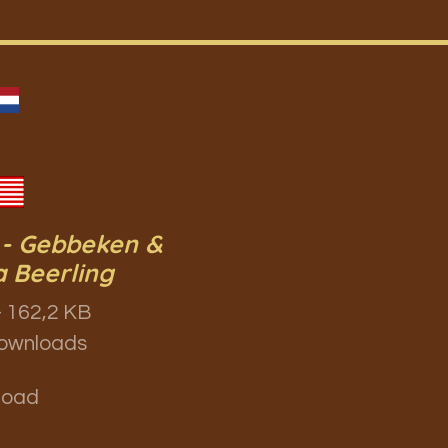
 - Gebbeken &
a Beerling
 162,2 KB
ownloads
load