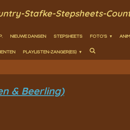
ountry-Stafke-Stepsheets-Coun
P.
NIEUWE DANSEN
STEPSHEETS
FOTO'S
ANIM
MENTEN
PLAYLISTEN-ZANGER(ES)
n & Beerling)