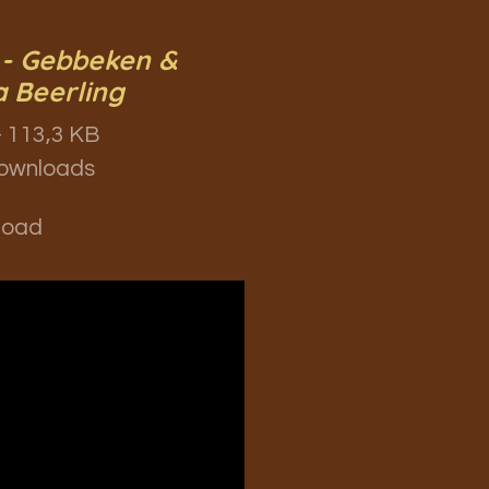
 - Gebbeken &
a Beerling
 113,3 KB
ownloads
load