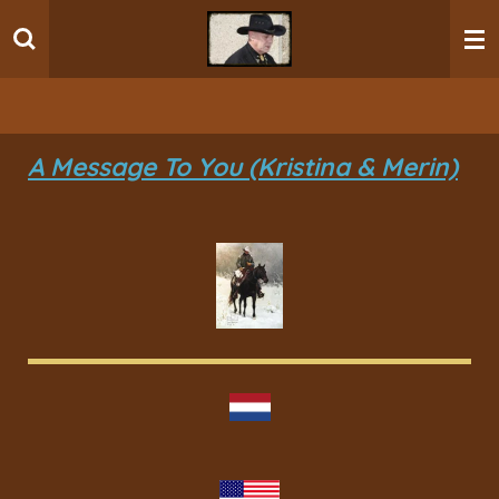
Ga
direct
naar
de
hoofdinhoud
A Message To You (Kristina & Merin)