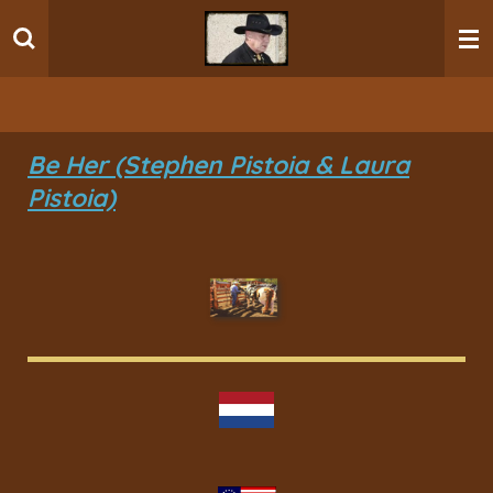
Ga
direct
naar
de
hoofdinhoud
Be Her (Stephen Pistoia & Laura
Pistoia)