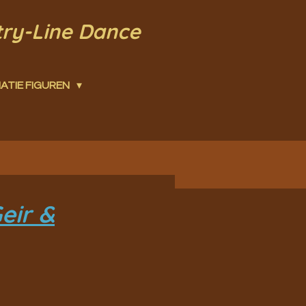
try-Line Dance
ATIE FIGUREN
eir &