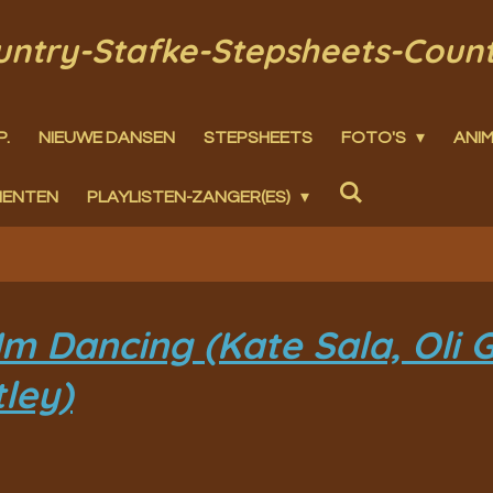
ountry-Stafke-Stepsheets-Coun
P.
NIEUWE DANSEN
STEPSHEETS
FOTO'S
ANIM
MENTEN
PLAYLISTEN-ZANGER(ES)
m Dancing (Kate Sala, Oli G
ley)