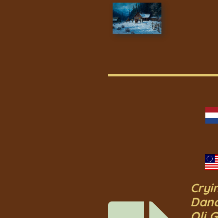
Cryi
Danc
Oli 