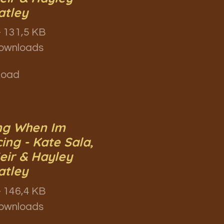
tley
 131,5 KB
ownloads
load
ng When Im
ing - Kate Sala,
Geir & Hayley
tley
 146,4 KB
ownloads