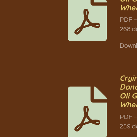
Whea
PDF –
268 d
Down
Cryi
Danc
Oli 
Whea
PDF –
259 d