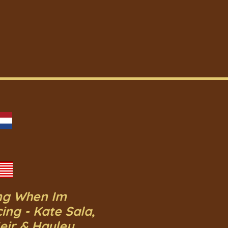
ng When Im
ing - Kate Sala,
Geir & Hayley