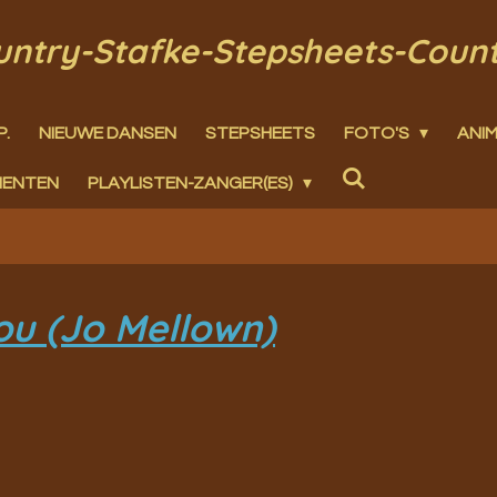
ountry-Stafke-Stepsheets-Coun
P.
NIEUWE DANSEN
STEPSHEETS
FOTO'S
ANIM
MENTEN
PLAYLISTEN-ZANGER(ES)
ou (Jo Mellown)