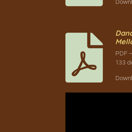
Down
Danc
Mell
PDF –
133 d
Down