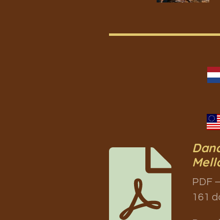
Danc
Mell
PDF –
161 d