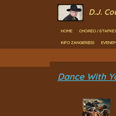
Ga
D.J. C
direct
naar
HOME
CHOREO / STAFKE 
de
hoofdinhoud
INFO ZANGER(ES)
EVENE
Dance With Y