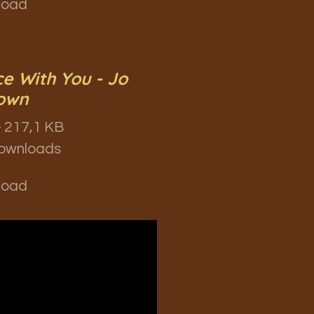
load
e With You - Jo
own
 217,1 KB
ownloads
load