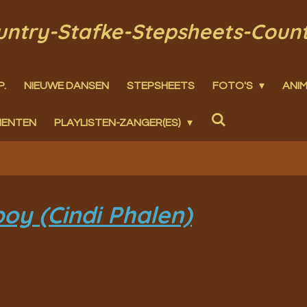
ountry-Stafke-Stepsheets-Coun
P.
NIEUWE DANSEN
STEPSHEETS
FOTO'S
ANIM
MENTEN
PLAYLISTEN-ZANGER(ES)
oy (Cindi Phalen)