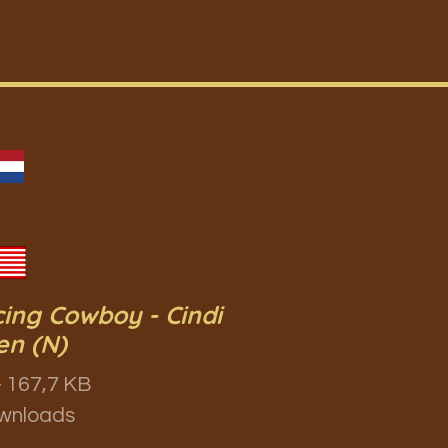
ing Cowboy - Cindi
en (N)
 167,7 KB
wnloads