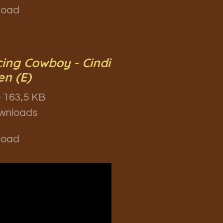
load
ing Cowboy - Cindi
en (E)
 163,5 KB
wnloads
load