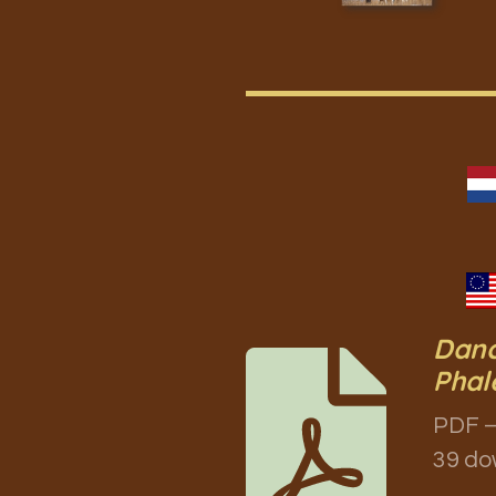
Danc
Phal
PDF –
39 do