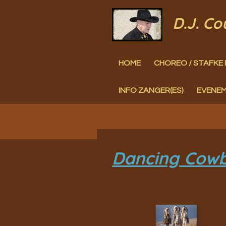
Ga
D.J. C
direct
naar
HOME
CHOREO / STAFKE 
de
hoofdinhoud
INFO ZANGER(ES)
EVENE
Dancing Cowb