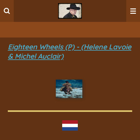
Ga
direct
naar
de
hoofdinhoud
Eighteen Wheels (P) - (Helene Lavoie
& Michel Auclair)