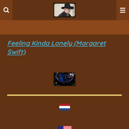
Ga
direct
naar
de
hoofdinhoud
Feeling Kinda Lonely (Margaret
Swift)