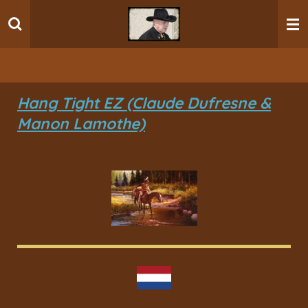
Ga
direct
naar
de
hoofdinhoud
Hang Tight EZ (Claude Dufresne &
Manon Lamothe)