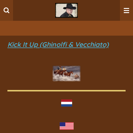
Ga
direct
naar
de
hoofdinhoud
Kick It Up (Ghinolfi & Vecchiato)