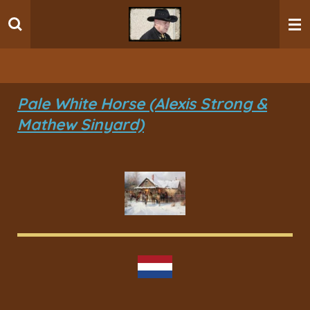
Ga
direct
naar
de
hoofdinhoud
Pale White Horse (Alexis Strong &
Mathew Sinyard)