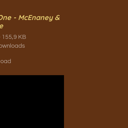
 One - McEnaney &
e
 155,9 KB
ownloads
load