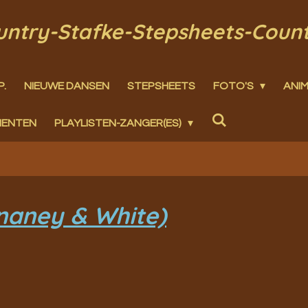
ountry-Stafke-Stepsheets-Coun
P.
NIEUWE DANSEN
STEPSHEETS
FOTO'S
ANIM
MENTEN
PLAYLISTEN-ZANGER(ES)
naney & White)