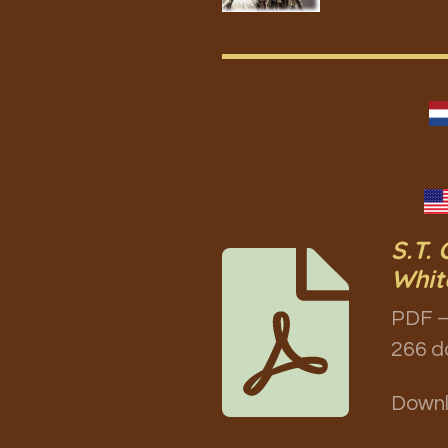
S.T.
Whit
PDF –
266 d
Down