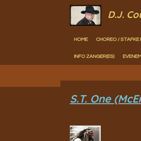
Ga
D.J. C
direct
naar
HOME
CHOREO / STAFKE 
de
hoofdinhoud
INFO ZANGER(ES)
EVENE
S.T. One (McE