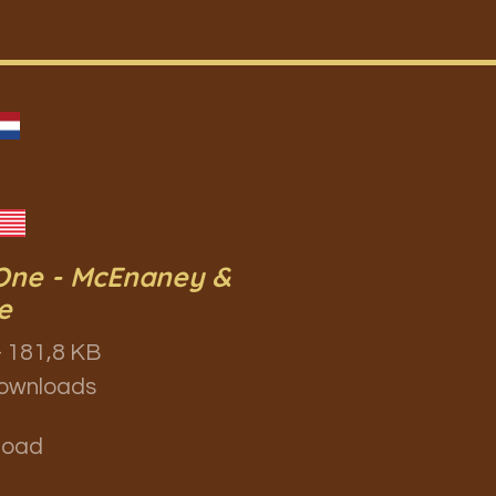
 One - McEnaney &
e
 181,8 KB
ownloads
load