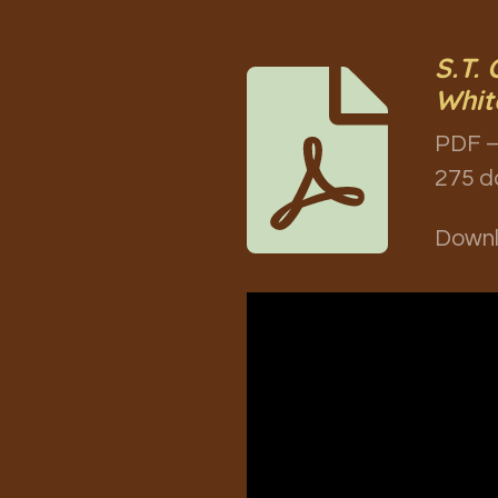
S.T.
Whit
PDF –
275 d
Down