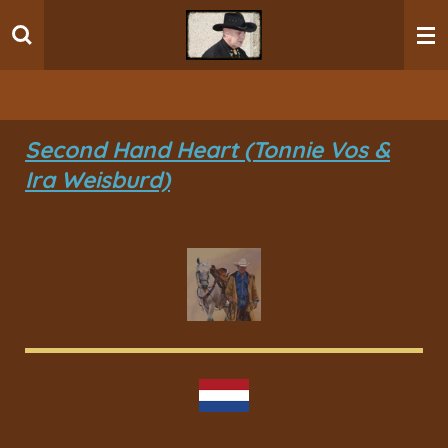
Ga
direct
naar
de
hoofdinhoud
Second Hand Heart (Tonnie Vos &
Ira Weisburd)